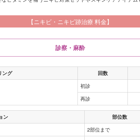
【ニキビ・ニキビ跡治療 料金】
診察・麻酔
リング
回数
初診
再診
ョン
部位数
2部位まで