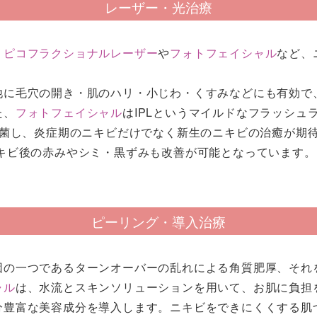
レーザー・光治療
、
ピコフラクショナルレーザー
や
フォトフェイシャル
など、
他に毛穴の開き・肌のハリ・小じわ・くすみなどにも有効で
た、
フォトフェイシャル
はIPLというマイルドなフラッシュ
殺菌し、炎症期のニキビだけでなく新生のニキビの治癒が期
キビ後の赤みやシミ・黒ずみも改善が可能となっています。
ピーリング・導入治療
因の一つであるターンオーバーの乱れによる角質肥厚、それ
ャル
は、水流とスキンソリューションを用いて、お肌に負担
分豊富な美容成分を導入します。ニキビをできにくくする肌