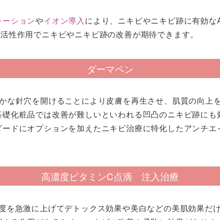
レーション
や
イオン導入
により、ニキビやニキビ跡に有効なA
胞活性作用でニキビやニキビ跡の改善が期待できます。
ダーマペン
かな針穴を開けることにより皮膚を再生させ、肌質の向上
基礎化粧品では改善が難しいといわれる凹凸のニキビ跡にも
ダードにオプションを加えたニキビ治療に特化したアンチエ
高濃度ビタミンC点滴 注入治療
濃度を急激に上げてデトックス効果や美白などの美肌効果だ