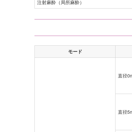
注射麻酔（局所麻酔）
モード
直径0
直径5m