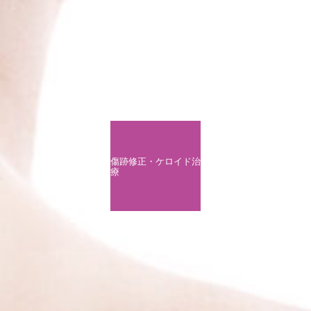
傷跡修正・ケロイド治
療