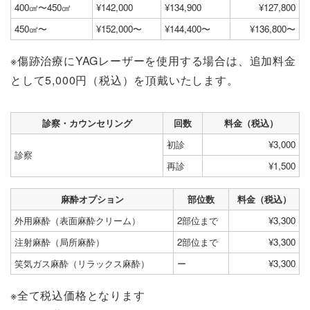
400㎠〜450㎠
¥142,000
¥134,900
¥127,800
450㎠〜
¥152,000〜
¥144,400〜
¥136,800〜
※傷跡治療にYAGレーザーを使用する場合は、追加料金
として5,000円（税込）を頂戴いたします。
診察・カウンセリング
回数
料金（税込）
初診
¥3,000
診察
再診
¥1,500
麻酔オプション
部位数
料金（税込）
外用麻酔（表面麻酔クリーム）
2部位まで
¥3,300
注射麻酔（局所麻酔）
2部位まで
¥3,300
笑気ガス麻酔（リラックス麻酔）
ー
¥3,300
※全て税込価格となります